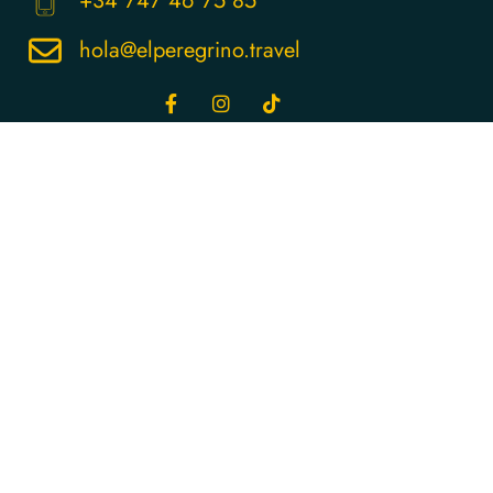
+34 747 46 75 85
hola@elperegrino.travel