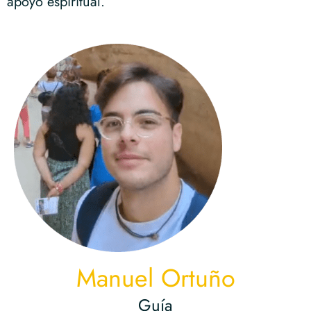
apoyo espiritual.
Manuel Ortuño
Guía