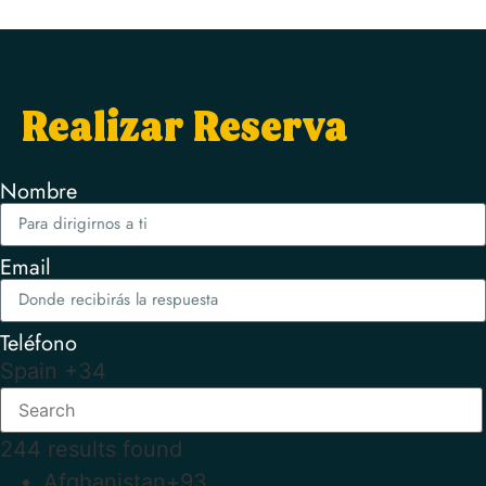
Realizar Reserva
Nombre
Email
Teléfono
Spain +34
244 results found
Afghanistan
+93