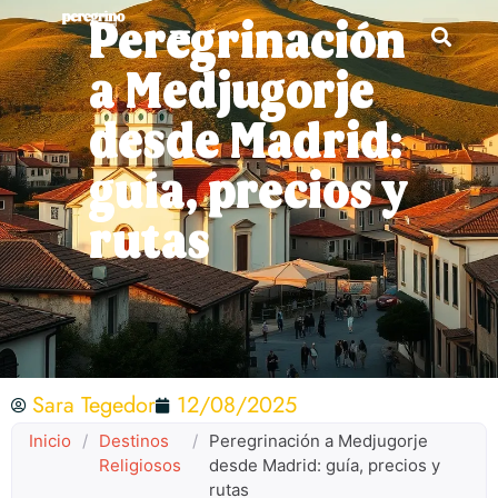
Peregrinación
a Medjugorje
desde Madrid:
guía, precios y
rutas
Sara Tegedor
12/08/2025
Inicio
/
Destinos
/
Peregrinación a Medjugorje
Religiosos
desde Madrid: guía, precios y
rutas