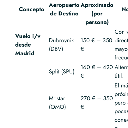
Aeropuerto
Aproximado
Concepto
No
de Destino
(por
persona)
Con 
Vuelo i/v
Dubrovnik
150 € – 350
direc
desde
(DBV)
€
mayo
Madrid
frecu
160 € – 420
Alter
Split (SPU)
€
útil.
El má
próxi
Mostar
270 € – 350
pero
(OMO)
€
poca
conex