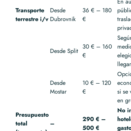
En a
Transporte
Desde
36 € – 180
públi
terrestre i/v
Dubrovnik
€
trasl
priva
Según
30 € – 160
medi
Desde Split
€
elegi
llegar
Opci
Desde
10 € – 120
econ
Mostar
€
si se 
en gr
No i
Presupuesto
290 € –
hotel
total
–
500 €
gast