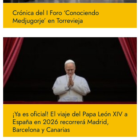
Crónica del I Foro ‘Conociendo
Medjugorje’ en Torrevieja
¡Ya es oficial! El viaje del Papa León XIV a
España en 2026 recorrerá Madrid,
Barcelona y Canarias