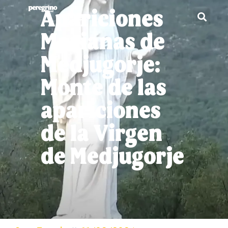
Apariciones
Marianas de
Medjugorje:
Monte de las
apariciones
de la Virgen
de Medjugorje